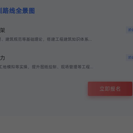
训路线全景图
架
阶
系统学习工程原理、建筑规范等基础理论，搭建工程建筑知识体系框架。
力
阶
通过 BIM 建模、工地模拟等实操，提升图纸绘制、现场管理等工程应用能力。
立即报名