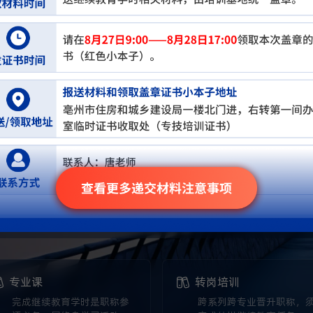
职业技术培训
学与科研系列
经济系列
工程与建筑类
教育
系列
农林牧渔系列
文艺美术体育系列
技能人员类
互联网
科学传播
翻译
质量监督
专业课
转岗培训
完成继续教育学时是职称参
跨系列跨专业晋升职称，