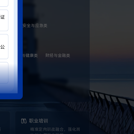
与法律类
安全与应急类
营销
医疗与健康类
财经与金融类
了解更多
职业培训
须
精准定向训战融合，强化岗