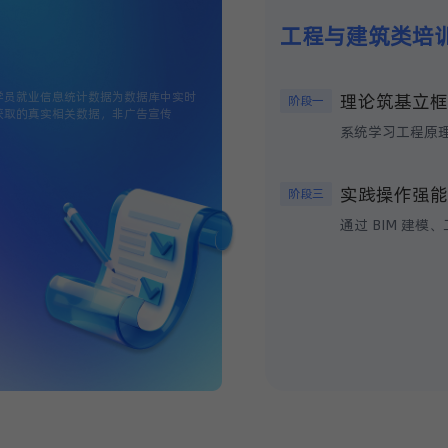
工程与建筑类培
学员就业信息统计数据为数据库中实时
理论筑基立框
阶段一
获取的真实相关数据，非广告宣传
实践操作强能
阶段三