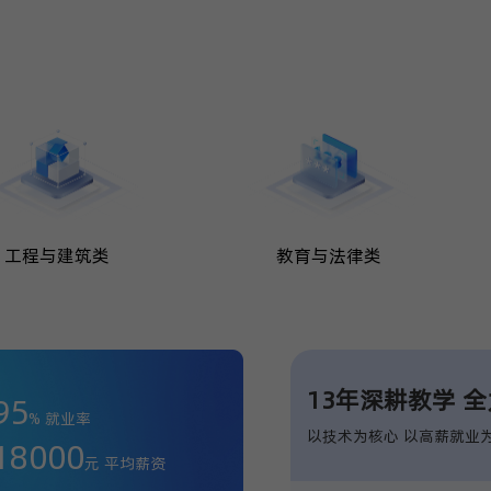
工程与建筑类
教育与法律类
13年深耕教学 
95
% 就业率
以技术为核心 以高薪就业
18000
元 平均薪资